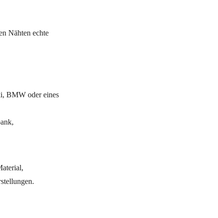
gen Nähten echte
ki, BMW oder eines
bank,
aterial,
stellungen.