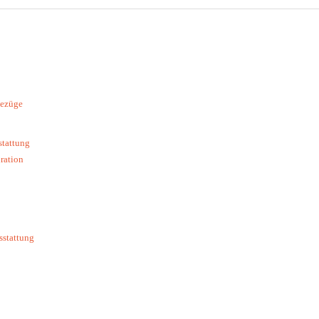
bezüge
stattung
ration
sstattung